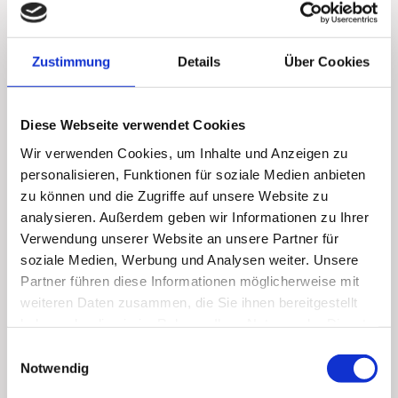
Fußreflexzonenmassage
Zustimmung
Details
Über Cookies
Der Fuß – Spiegelbild des gesamten
Diese Webseite verwendet Cookies
Körpers
Wir verwenden Cookies, um Inhalte und Anzeigen zu
personalisieren, Funktionen für soziale Medien anbieten
Unsere Füße tragen nicht nur unser
zu können und die Zugriffe auf unsere Website zu
Körpergewicht, sie spiegeln auch den
analysieren. Außerdem geben wir Informationen zu Ihrer
Zustand unserer Organe und Systeme
Verwendung unserer Website an unsere Partner für
wider. Die Fußreflexzonenmassage
soziale Medien, Werbung und Analysen weiter. Unsere
Partner führen diese Informationen möglicherweise mit
stimuliert gezielt bestimmte Areale an den
weiteren Daten zusammen, die Sie ihnen bereitgestellt
Fußsohlen, die mit Organen und
haben oder die sie im Rahmen Ihrer Nutzung der Dienste
Körperfunktionen in Verbindung stehen.
gesammelt haben.
Einwilligungsauswahl
Über das Nervensystem wird eine ganz
Notwendig
körperliche Reaktion ausgelöst. Typische