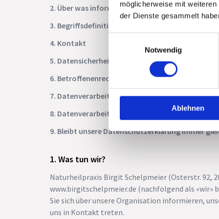
möglicherweise mit weiteren
2. Über was informieren wir?
der Dienste gesammelt habe
3. Begriffsdefinitionen
Einwilligungsauswahl
4. Kontakt
Notwendig
5. Datensicherheit
6. Betroffenenrechte
7. Datenverarbeitungen im Allgemeinen
Ablehnen
8. Datenverarbeitungen im Einzelnen
9. Bleibt unsere Datenschutzerklärung immer gle
Was tun wir?
Naturheilpraxis Birgit Schelpmeier
(
Osterstr. 92
,
2
www.birgitschelpmeier.de
(nachfolgend als «wir» b
Sie sich über unsere Organisation informieren, un
uns in Kontakt treten.