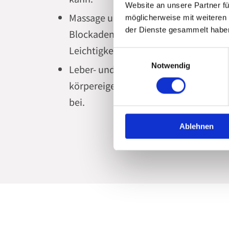
Website an unsere Partner fü
Massage und Dorn-Breuss-Methode:
möglicherweise mit weiteren
der Dienste gesammelt habe
Blockaden in Muskeln und Wirbelsäul
Leichtigkeit sorgen.
Einwilligungsauswahl
Notwendig
Leber- und Gallenblasenreinigung: D
körpereigene Entgiftung und trägt z
bei.
Ablehnen