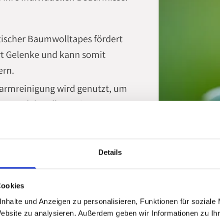
stischer Baumwolltapes fördert
ert Gelenke und kann somit
ern.
Darmreinigung wird genutzt, um
ren und das allgemeine
rten Darmflora handelt es sich
tabile Gesundheit und ein
Details
Impulsen werden Spannungen im
Cookies
zu tiefer Entspannung beitragen
nhalte und Anzeigen zu personalisieren, Funktionen für soziale
Website zu analysieren. Außerdem geben wir Informationen zu I