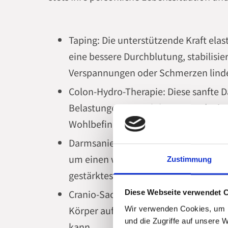
Taping: Die unterstützende Kraft ela
eine bessere Durchblutung, stabilisi
Verspannungen oder Schmerzen lind
Colon-Hydro-Therapie: Diese sanfte 
Belastungen im Dickdarm zu reduzie
Wohlbefinden zu steigern.
Darmsanierung: Bei einer ausbalancie
um einen wichtigen Pfeiler für eine s
Zustimmung
gestärktes Immunsystem.
Cranio-Sacral-Therapie: Mit feinen 
Diese Webseite verwendet 
Körper auf sanfte Weise gelöst, was 
Wir verwenden Cookies, um I
und die Zugriffe auf unsere 
kann.