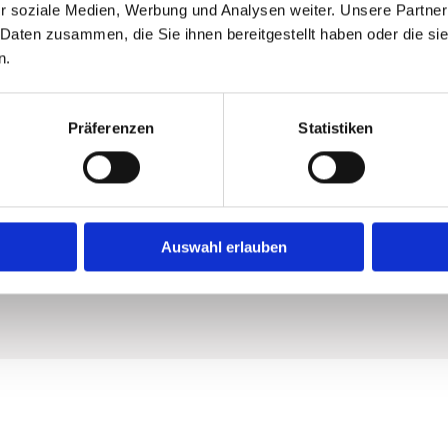
r soziale Medien, Werbung und Analysen weiter. Unsere Partner
 Manuelle Anwendungen können
 Daten zusammen, die Sie ihnen bereitgestellt haben oder die s
n.
e lösen und für mehr
Präferenzen
Statistiken
iese Maßnahme unterstützt die
u einem neuen Energiegefühl
Auswahl erlauben