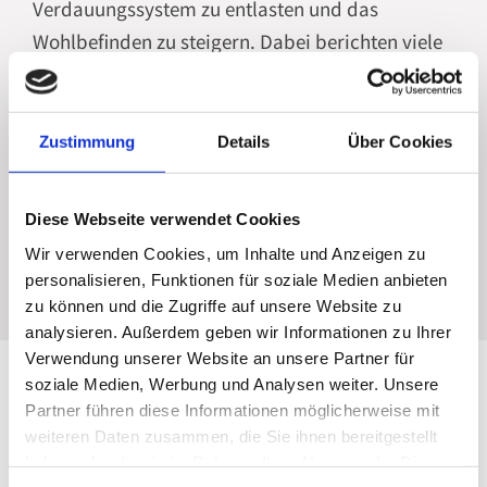
Verdauungssystem zu entlasten und das
Wohlbefinden zu steigern. Dabei berichten viele
Nutzerinnen und Nutzer von mehr Energie und
besserer Balance. Wer bei Hamburg Altona
wohnt oder arbeitet und etwas Gutes für Körper
Zustimmung
Details
Über Cookies
und Geist tun möchte, kann es mit meiner
Unterstützung ausprobieren.
Diese Webseite verwendet Cookies
Wir verwenden Cookies, um Inhalte und Anzeigen zu
personalisieren, Funktionen für soziale Medien anbieten
zu können und die Zugriffe auf unsere Website zu
analysieren. Außerdem geben wir Informationen zu Ihrer
Verwendung unserer Website an unsere Partner für
soziale Medien, Werbung und Analysen weiter. Unsere
Persönliche Begleitung in Hamburg-
Partner führen diese Informationen möglicherweise mit
Eimsbüttel
weiteren Daten zusammen, die Sie ihnen bereitgestellt
haben oder die sie im Rahmen Ihrer Nutzung der Dienste
In meiner Naturheilpraxis in Hamburg-