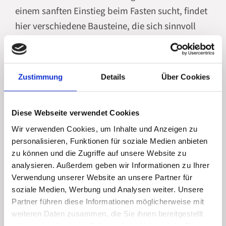
einem sanften Einstieg beim Fasten sucht, findet
hier verschiedene Bausteine, die sich sinnvoll
ergänzen können:
Zustimmung
Details
Über Cookies
Basenfasten: Genießen Sie gesunde,
überwiegend pflanzliche Kost, um den
Körper von überschüssiger Säure zu
Diese Webseite verwendet Cookies
befreien.
Wir verwenden Cookies, um Inhalte und Anzeigen zu
personalisieren, Funktionen für soziale Medien anbieten
Colon-Hydro-Therapie: Diese sanfte
zu können und die Zugriffe auf unsere Website zu
Darmreinigung unterstützt den
analysieren. Außerdem geben wir Informationen zu Ihrer
Verdauungstrakt und kann das allgemeine
Verwendung unserer Website an unsere Partner für
Wohlgefühl verbessern.
soziale Medien, Werbung und Analysen weiter. Unsere
Partner führen diese Informationen möglicherweise mit
Leber- und Gallenblasenreinigung: Fördert
weiteren Daten zusammen, die Sie ihnen bereitgestellt
natürliche Entgiftungsprozesse und hilft,
haben oder die sie im Rahmen Ihrer Nutzung der Dienste