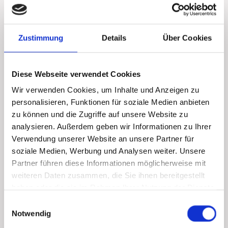
Bauchmassage wird der Darm dazu
angeregt, angesammelte Rückstände und
alte Ablagerungen auszuscheiden.
Zustimmung
Details
Über Cookies
Der gesamte Vorgang erfolgt hygienisch,
geruchlos und in geschützter Atmosphäre.
Diese Webseite verwendet Cookies
Wir verwenden Cookies, um Inhalte und Anzeigen zu
personalisieren, Funktionen für soziale Medien anbieten
zu können und die Zugriffe auf unsere Website zu
analysieren. Außerdem geben wir Informationen zu Ihrer
Ihre Darmgesundheit in besten
Verwendung unserer Website an unsere Partner für
soziale Medien, Werbung und Analysen weiter. Unsere
Händen
Partner führen diese Informationen möglicherweise mit
weiteren Daten zusammen, die Sie ihnen bereitgestellt
In meiner Naturheilpraxis in Hamburg-
haben oder die sie im Rahmen Ihrer Nutzung der Dienste
Eimsbüttel erfolgt jede Colon-Hydro-
gesammelt haben.
Einwilligungsauswahl
Behandlung in einem geschützten,
Notwendig