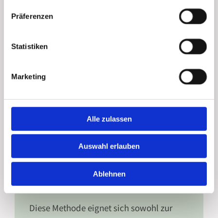
entspannten Rahmen. Ich nehme mir Zeit
für eine ausführliche Anamnese und
Präferenzen
stimme die Therapie individuell auf Ihre
Bedürfnisse ab. Auf Wunsch begleite ich
Statistiken
die Behandlung mit natürlichen
Präparaten zur Förderung der Entgiftung
Marketing
sowie Empfehlungen zur darmschonenden
Ernährung.
Alle zulassen
Auswahl erlauben
Für wen ist die Colon-Hydro-
Ablehnen
Therapie geeignet?
Diese Methode eignet sich sowohl zur